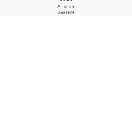
A Torra é
uma rede
varejista
que conta
com 90
lojas em 17
estados
brasileiros,
além da loja
online - site
e aplicativo.
Fundada há
33 anos no
coração do
Brás, a
empresa foi
criada com
o sonho de
transformar
o varejo
popular,
tornando-