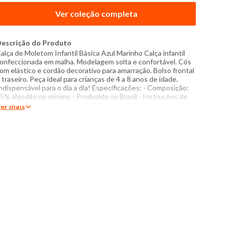
Ver coleção completa
escrição do Produto
alça de Moletom Infantil Básica Azul Marinho Calça infantil
onfeccionada em malha. Modelagem solta e confortável. Cós
om elástico e cordão decorativo para amarração. Bolso frontal
 traseiro. Peça ideal para crianças de 4 a 8 anos de idade.
ndispensável para o dia a dia! Especificações: - Composição:
5% algodão no mínimo - Produzido no Brasil - Instruções de
avagem: Lavar somente a mão Não usar alvejante a base de
er mais
loro Secar com temperatura máxima de 40°C Passar com
emperatura máxima de 110°C Não lavar a seco Modelo veste
eça tamanho 8. O tom das cores dos produtos nas fotos
odem sofrer variações em decorrência do flash.