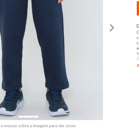
D
C
c
c
e
I
8
l
V
c
t
p
p
 o mouse sobre a imagem para dar zoom