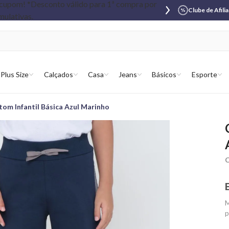
Clube de Afili
Plus Size
Calçados
Casa
Jeans
Básicos
Esporte
tom Infantil Básica Azul Marinho
C
M
p