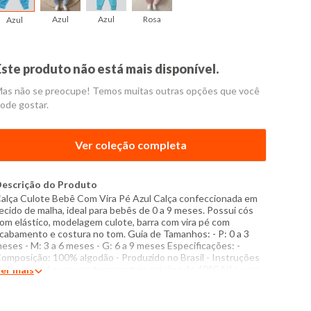
Azul
Azul
Rosa
Azul
Este produto não está mais disponível.
as não se preocupe! Temos muitas outras opções que você
ode gostar.
Ver coleção completa
escrição do Produto
alça Culote Bebê Com Vira Pé Azul Calça confeccionada em
ecido de malha, ideal para bebês de 0 a 9 meses. Possui cós
om elástico, modelagem culote, barra com vira pé com
cabamento e costura no tom. Guia de Tamanhos: - P: 0 a 3
eses - M: 3 a 6 meses - G: 6 a 9 meses Especificações: -
omposição: 100% algodão - Produzido no Brasil - Instruções
e lavagem: Lavar com temperatura máxima de 40°C Não usar
er mais
lvejante a base de cloro Secar com temperatura baixa (40°C)
assar com temperatura máxima de 150°C Não lavar a seco O
om das cores dos produtos nas fotos podem sofrer variações