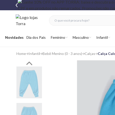
fechar menu
fechar menu
 favoritos
Abrir menu
Novidades
Dia dos Pais
Feminino
Masculino
Infantil
Home
Infantil
Bebê Menino (0 - 3 anos)
Calças
Calça Cul