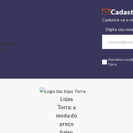
Cadast
Cadastre-se e re
Digite seu ema
Permito o rece
Torra
Lojas
Torra: a
moda do
preço
baixo