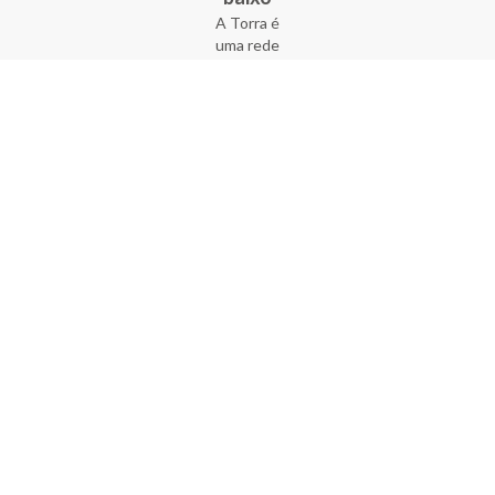
A Torra é
uma rede
varejista
que conta
com 90
lojas em 17
estados
brasileiros,
além da loja
online - site
e aplicativo.
Fundada há
33 anos no
coração do
Brás, a
empresa foi
criada com
o sonho de
transformar
o varejo
popular,
tornando-