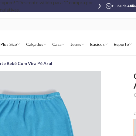
Clube de Afili
Plus Size
Calçados
Casa
Jeans
Básicos
Esporte
ote Bebê Com Vira Pé Azul
C
C