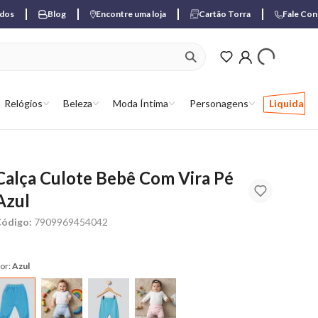
ados
Blog
Encontre uma loja
Cartão Torra
Fale Co
ver produtos favori
Relógios
Beleza
Moda Íntima
Personagens
Liquida
Calça Culote Bebê Com Vira Pé
Azul
ódigo:
7909969454042
or:
Azul