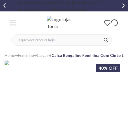
fechar menu
fechar menu
 favoritos
ver produtos
Home
Feminino
Calças
Calça Bengaline Feminina Com Cinto Lis
40% OFF