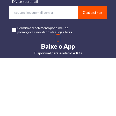
Digite seu email
Cadastrar
Permito o recebimento por e-mail de
promoções e novidades das Lojas Torra
Baixe o App
Disponível para Android e IOs
Lojas
Torra: a
moda do