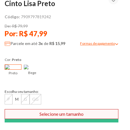
Cinto Lisa Preto
Código:
7909797819242
De: R$ 79,99
Por: R$ 47,99
Parcele em até
3x
de
R$ 15,99
Formas de pagamento
Modal de formas de pag
Cor:
Preto
Bege
Preto
Escolha seu tamanho:
P
M
G
GG
Selecione um tamanho
Comprar