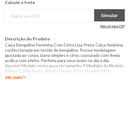
Calcule o frete
Simular
Não sei meu CEP
Descrição do Produto
Calça Bengaline Feminina Com Cinto Lisa Preto Calça feminina
confeccionada em tecido de bengaline. Possui modelagem
ajustada ao corpo, barra simples e cinto costurado com fivela
acrílica com efeito. Perfeita para seus looks no dia a dia.
Aposte! Modelo veste peça no tamanho P Medidas da Modelo:
Altura: 1,74m Busto: 83cm Cintura: 63cm Quadril: 87cm
Manequim: 38 Especificações: - Composição: 77% viscose,
Ver mais
19% poliamida, 4% elastano - Produzido no Brasil - Instruções
de lavagem: Lavar com temperatura máxima de 30°C Não usar
alvejante a base de cloro Secar com temperatura baixa (40°C)
Passar com temperatura máxima de 110°C Não lavar a seco O
tom das cores dos produtos nas fotos podem sofrer variações
em decorrência do flash.