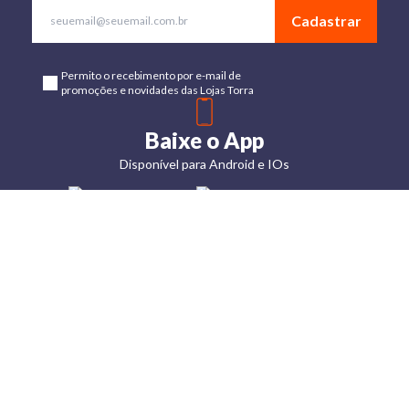
Cadastrar
Permito o recebimento por e-mail de
promoções e novidades das Lojas Torra
Baixe o App
Disponível para Android e IOs
Lojas
Torra: a
moda do
preço