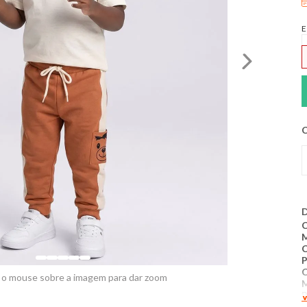
E
C
D
C
P
 o mouse sobre a imagem para dar zoom
P
V