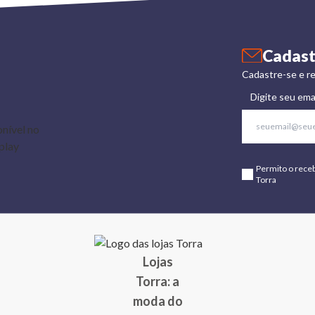
Cadast
Cadastre-se e re
Digite seu ema
Permito o rece
Torra
Lojas
Torra: a
moda do