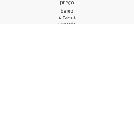
preço
baixo
A Torra é
uma rede
varejista
que conta
com 90
lojas em 17
estados
brasileiros,
além da loja
online - site
e aplicativo.
Fundada há
33 anos no
coração do
Brás, a
empresa foi
criada com
o sonho de
transformar
o varejo