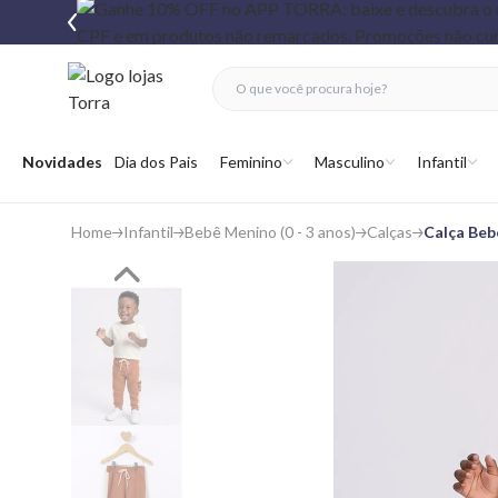
fechar menu
fechar menu
 favoritos
Abrir menu
Novidades
Dia dos Pais
Feminino
Masculino
Infantil
Home
Infantil
Bebê Menino (0 - 3 anos)
Calças
Calça Beb