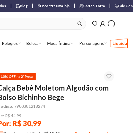
ados
Blog
Encontre uma loja
Cartão Torra
Fale Co
ver produtos favori
Relógios
Beleza
Moda Íntima
Personagens
Liquida
10% OFF na 2ª Peça
Calça Bebê Moletom Algodão com
Bolso Bichinho Bege
ódigo:
7900381218274
e: R$ 44,99
Por: R$ 30,99