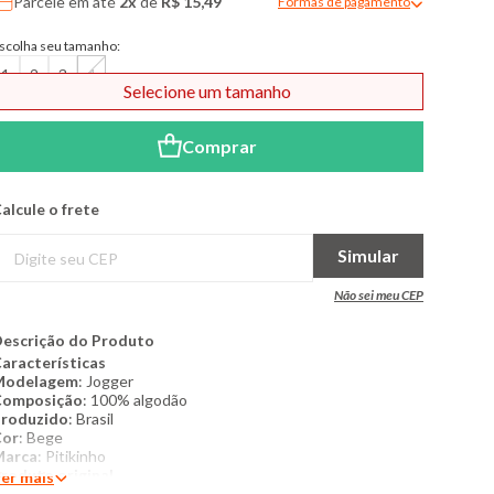
Parcele em até
2x
de
R$ 15,49
Formas de pagamento
Modal de formas de pagame
scolha seu tamanho:
1
2
3
4
Selecione um tamanho
Comprar
alcule o frete
Simular
Não sei meu CEP
escrição do Produto
aracterísticas
Modelagem
: Jogger
Composição
: 100% algodão
roduzido
: Brasil
Cor
: Bege
Marca
: Pitikinho
roduto original
er mais