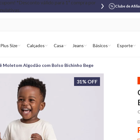
Clube de Afili
Plus Size
Calçados
Casa
Jeans
Básicos
Esporte
ê Moletom Algodão com Bolso Bichinho Bege
31% OFF
C
D