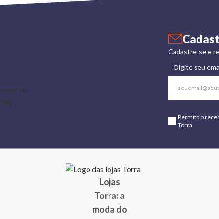
Cadast
Cadastre-se e re
Digite seu ema
Permito o rece
Torra
Lojas
Torra: a
moda do