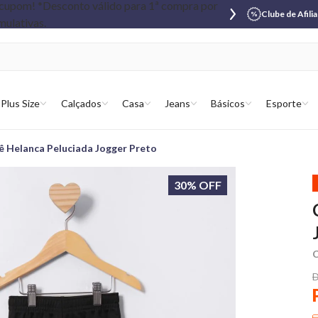
Clube de Afili
Plus Size
Calçados
Casa
Jeans
Básicos
Esporte
ê Helanca Peluciada Jogger Preto
30% OFF
C
D