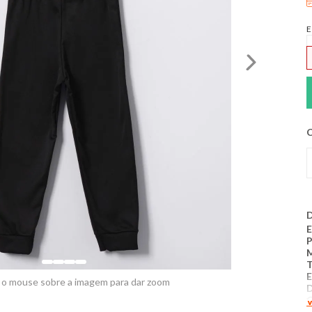
E
C
D
E
T
E
 o mouse sobre a imagem para dar zoom
D
V
T