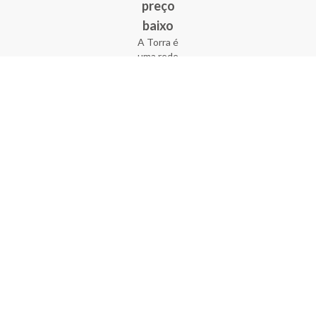
preço
baixo
A Torra é
uma rede
varejista
que conta
com 90
lojas em 17
estados
brasileiros,
além da loja
online - site
e aplicativo.
Fundada há
33 anos no
coração do
Brás, a
empresa foi
criada com
o sonho de
transformar
o varejo