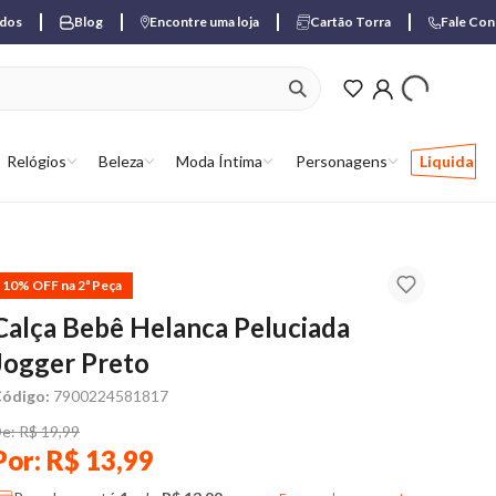
ados
Blog
Encontre uma loja
Cartão Torra
Fale Co
ver produtos favori
Relógios
Beleza
Moda Íntima
Personagens
Liquida
10% OFF na 2ª Peça
Calça Bebê Helanca Peluciada
Jogger Preto
ódigo:
7900224581817
e: R$ 19,99
Por: R$ 13,99