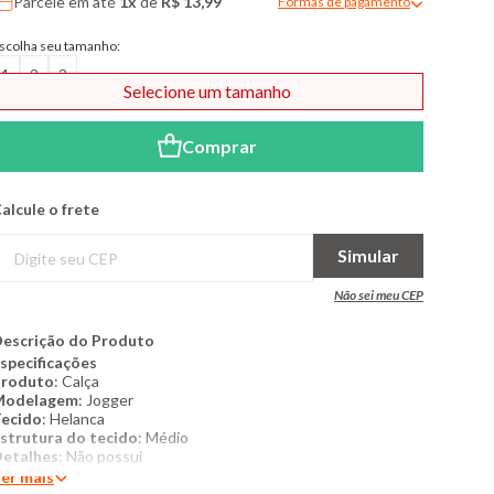
Parcele em até
1x
de
R$ 13,99
Formas de pagamento
Modal de formas de pagame
scolha seu tamanho:
1
2
3
Selecione um tamanho
Comprar
alcule o frete
Simular
Não sei meu CEP
escrição do Produto
specificações
Produto
: Calça
Modelagem
: Jogger
ecido
: Helanca
strutura do tecido
: Médio
etalhes
: Não possui
Cós
: Elástico
er mais
ipo de fechamento
: Não possui