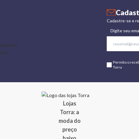
Cadast
Cadastre-se e re
Digite seu ema
Permito o rece
Torra
Lojas
Torra: a
moda do
preço
baixo