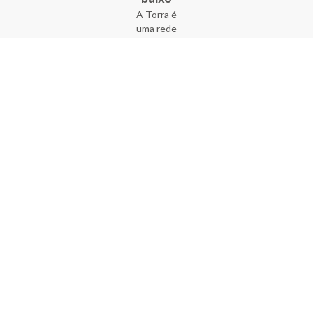
A Torra é
uma rede
varejista
que conta
com 90
lojas em 17
estados
brasileiros,
além da loja
online - site
e aplicativo.
Fundada há
33 anos no
coração do
Brás, a
empresa foi
criada com
o sonho de
transformar
o varejo
popular,
tornando-