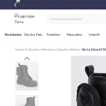
fechar menu
fechar menu
 favoritos
Abrir menu
Novidades
Dia dos Pais
Feminino
Masculino
Infantil
Home
Calçados
Meninas Calçados
Botas
Bota Infantil 