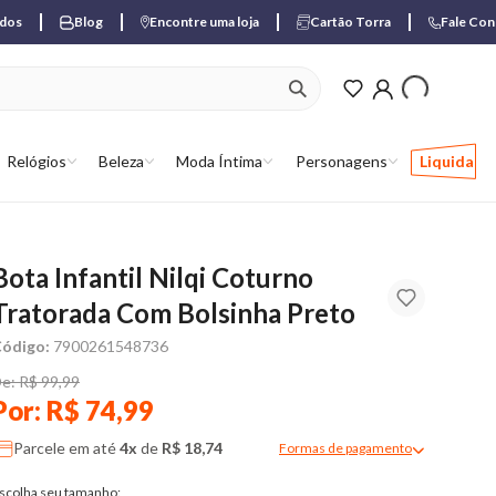
ados
Blog
Encontre uma loja
Cartão Torra
Fale Co
ver produtos favori
Relógios
Beleza
Moda Íntima
Personagens
Liquida
Bota Infantil Nilqi Coturno
Tratorada Com Bolsinha Preto
ódigo:
7900261548736
e: R$ 99,99
Por: R$ 74,99
Parcele em até
4x
de
R$ 18,74
Formas de pagamento
Modal de formas de pagame
scolha seu tamanho: