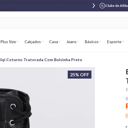
Clube de Afili
Plus Size
Calçados
Casa
Jeans
Básicos
Esporte
Nilqi Coturno Tratorada Com Bolsinha Preto
25% OFF
C
D
E