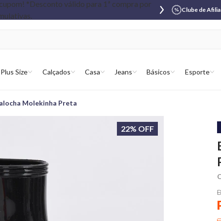
Clube de Afili
Plus Size
Calçados
Casa
Jeans
Básicos
Esporte
Galocha Molekinha Preta
22% OFF
C
D