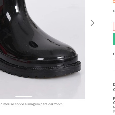
E
V
C
D
C
​
C
 o mouse sobre a imagem para dar zoom
P