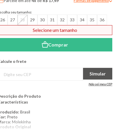
Parcele em até
4x
de
R$ 17,49
Formas de pagamento
Modal de formas de pagame
scolha seu tamanho:
26
27
28
29
30
31
32
33
34
35
36
er (+)
Selecione um tamanho
Comprar
alcule o frete
Simular
Não sei meu CEP
escrição do Produto
aracterísticas
Produzido:
Brasil
or:
Preto
Marca:
Molekinha
roduto Original