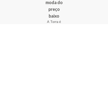
moda do
preço
baixo
A Torra é
uma rede
varejista
que conta
com 90
lojas em 17
estados
brasileiros,
além da loja
online - site
e aplicativo.
Fundada há
33 anos no
coração do
Brás, a
empresa foi
criada com
o sonho de