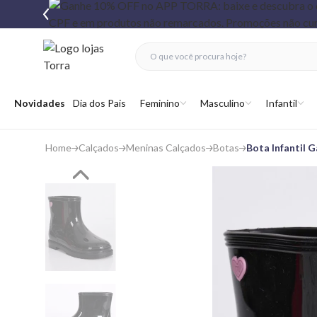
fechar menu
fechar menu
 favoritos
Abrir menu
Novidades
Dia dos Pais
Feminino
Masculino
Infantil
Home
Calçados
Meninas Calçados
Botas
Bota Infantil 