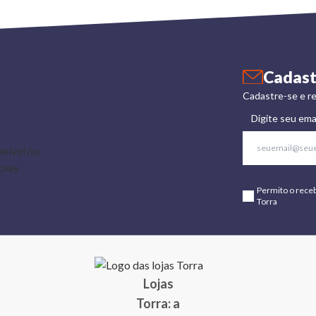
Cadast
Cadastre-se e re
Digite seu ema
Permito o rece
Torra
Lojas
Torra: a