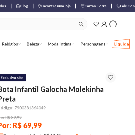
ados
Blog
Encontre uma loja
Cartão Torra
Fale Co
ver produtos favori
Relógios
Beleza
Moda Íntima
Personagens
Liquida
Exclusivo site
Bota Infantil Galocha Molekinha
Preta
ódigo:
7900381364049
e: R$ 89,99
Por: R$ 69,99