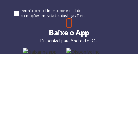
Permito o recebimento por e-mail de
promoções e novidades das Lojas Torra
Baixe o App
Disponível para Android e IOs
Lojas
Torra: a
moda do
preço
baixo
A Torra é