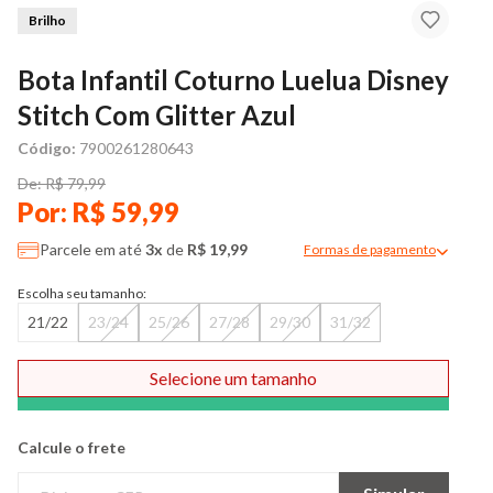
Brilho
Bota Infantil Coturno Luelua Disney
Stitch Com Glitter Azul
Código:
7900261280643
De: R$ 79,99
Por: R$ 59,99
Parcele em até
3x
de
R$ 19,99
Formas de pagamento
Modal de formas de pag
Escolha seu tamanho:
21/22
23/24
25/26
27/28
29/30
31/32
Selecione um tamanho
Comprar
Calcule o frete