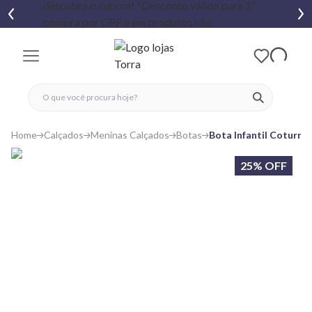
fechar menu
fechar menu
 favoritos
ver produtos
Home
Calçados
Meninas Calçados
Botas
Bota Infantil Coturno
25% OFF