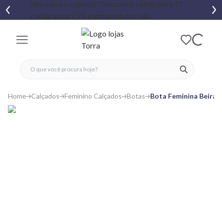
fechar menu
fechar menu
 favoritos
ver produtos
Home
Calçados
Feminino Calçados
Botas
Bota Feminina Beira 