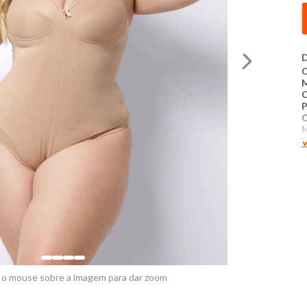
D
C
P
P
V
M
q
C
m
g
c
a
n
d
t
 o mouse sobre a imagem para dar zoom
p
a
c