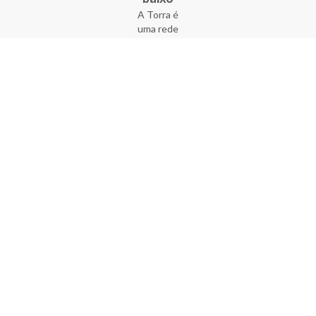
A Torra é
uma rede
varejista
que conta
com 90
lojas em 17
estados
brasileiros,
além da loja
online - site
e aplicativo.
Fundada há
33 anos no
coração do
Brás, a
empresa foi
criada com
o sonho de
transformar
o varejo
popular,
tornando-