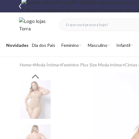
fechar menu
fechar menu
 favoritos
Abrir menu
Novidades
Dia dos Pais
Feminino
Masculino
Infantil
Home
Moda Íntima
Feminino Plus Size Moda íntima
Cintas