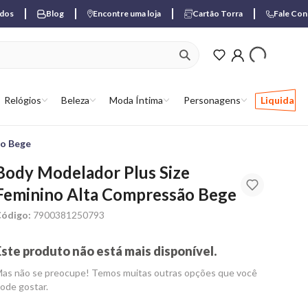
ados
Blog
Encontre uma loja
Cartão Torra
Fale Co
ver produtos favori
Relógios
Beleza
Moda Íntima
Personagens
Liquida
ão Bege
Body Modelador Plus Size
Feminino Alta Compressão Bege
ódigo:
7900381250793
Este produto não está mais disponível.
as não se preocupe! Temos muitas outras opções que você
ode gostar.