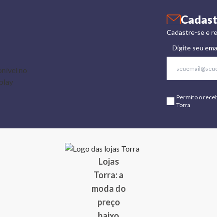
Cadast
Cadastre-se e re
Digite seu ema
Permito o rece
Torra
Lojas
Torra: a
moda do
preço
baixo