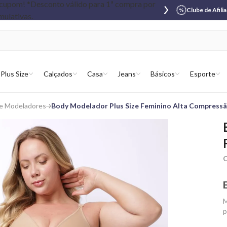
Clube de Afili
Plus Size
Calçados
Casa
Jeans
Básicos
Esporte
 e Modeladores
Body Modelador Plus Size Feminino Alta Compress
C
M
p