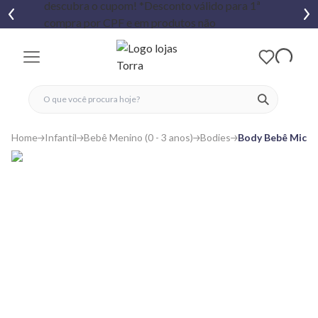
fechar menu
fechar menu
 favoritos
ver produtos
Home
Infantil
Bebê Menino (0 - 3 anos)
Bodies
Body Bebê Micke