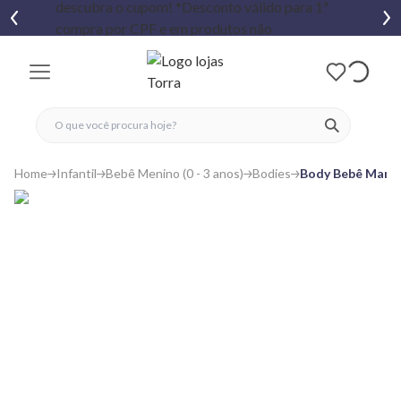
fechar menu
fechar menu
 favoritos
ver produtos
Home
Infantil
Bebê Menino (0 - 3 anos)
Bodies
Body Bebê Manga