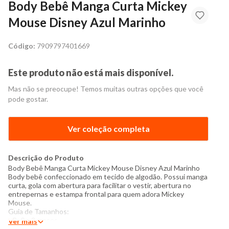
Body Bebê Manga Curta Mickey
Mouse Disney Azul Marinho
Código:
7909797401669
Este produto não está mais disponível.
Mas não se preocupe! Temos muitas outras opções que você
pode gostar.
Ver coleção completa
Descrição do Produto
Body
Bebê Manga Curta Mickey Mouse Disney Azul Marinho
Body bebê confeccionado em tecido de algodão. Possui manga
curta, gola com abertura para facilitar o vestir, abertura no
entrepernas e estampa frontal para quem adora Mickey
Mouse.
Guia de Tamanhos:
- P: 0 a 3 meses
Ver mais
- M: 3 a 6 meses