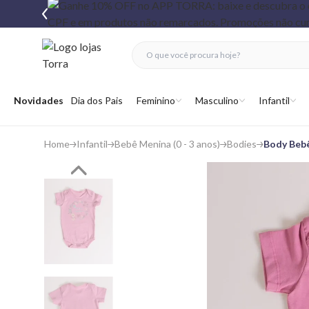
fechar menu
fechar menu
 favoritos
Abrir menu
Novidades
Dia dos Pais
Feminino
Masculino
Infantil
Home
Infantil
Bebê Menina (0 - 3 anos)
Bodies
Body Bebê