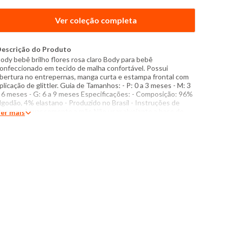
Ver coleção completa
escrição do Produto
ody bebê brilho flores rosa claro Body para bebê
onfeccionado em tecido de malha confortável. Possui
bertura no entrepernas, manga curta e estampa frontal com
plicação de glittler. Guia de Tamanhos: - P: 0 a 3 meses - M: 3
 6 meses - G: 6 a 9 meses Especificações: - Composição: 96%
lgodão, 4% elastano - Produzido no Brasil - Instruções de
avagem: Lavar somente a mão Não usar alvejante a base de
er mais
loro Proibido usar secadora Passar com temperatura máxima
e 110°C Não lavar a seco O tom das cores dos produtos nas
otos podem sofrer variações em decorrência do flash.