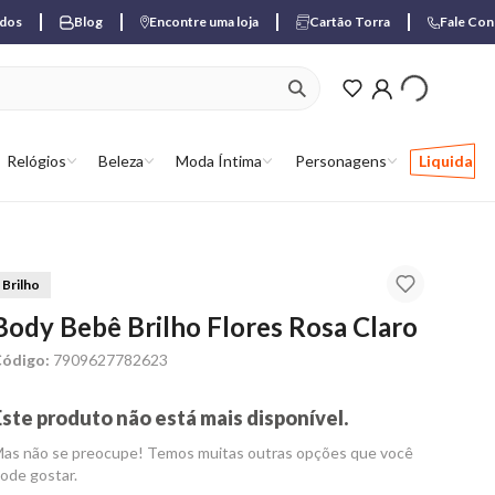
ados
Blog
Encontre uma loja
Cartão Torra
Fale Co
ver produtos favori
Relógios
Beleza
Moda Íntima
Personagens
Liquida
Brilho
Body Bebê Brilho Flores Rosa Claro
ódigo:
7909627782623
Este produto não está mais disponível.
as não se preocupe! Temos muitas outras opções que você
ode gostar.