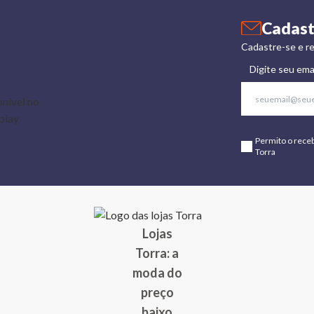
Cadast
Cadastre-se e re
Digite seu ema
Permito o rece
Torra
Lojas
Torra: a
moda do
preço
baixo