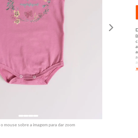
D
B
c
a
a
a
a
l
V
c
d
f
 o mouse sobre a imagem para dar zoom