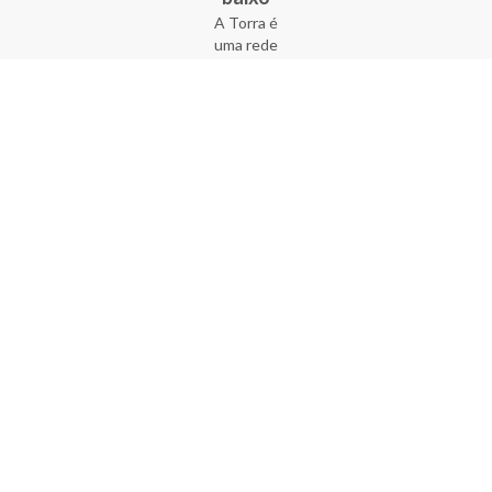
A Torra é
uma rede
varejista
que conta
com 90
lojas em 17
estados
brasileiros,
além da loja
online - site
e aplicativo.
Fundada há
33 anos no
coração do
Brás, a
empresa foi
criada com
o sonho de
transformar
o varejo
popular,
tornando-