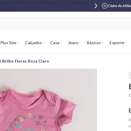
Clube de Afili
Plus Size
Calçados
Casa
Jeans
Básicos
Esporte
 Brilho Flores Rosa Claro
C
M
p