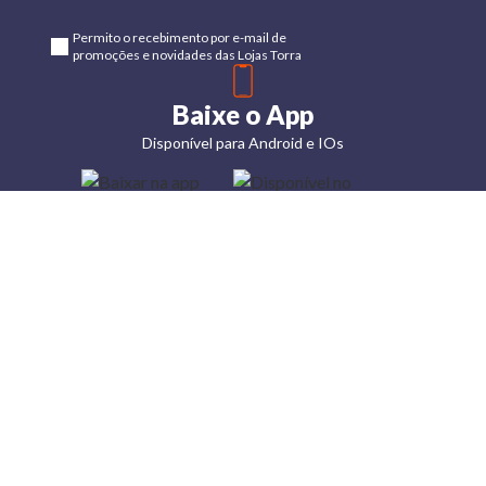
Permito o recebimento por e-mail de
promoções e novidades das Lojas Torra
Baixe o App
Disponível para Android e IOs
Lojas
Torra: a
moda do
preço
baixo
A Torra é