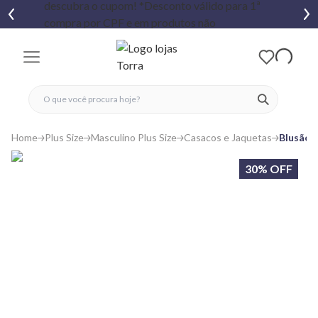
fechar menu
fechar menu
 favoritos
ver produtos
Home
Plus Size
Masculino Plus Size
Casacos e Jaquetas
Blusão 
30% OFF