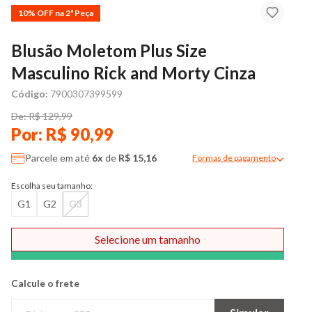
10% OFF na 2ª Peça
Blusão Moletom Plus Size
Masculino Rick and Morty Cinza
Código:
7900307399599
De: R$ 129,99
Por: R$ 90,99
Parcele em até
6x
de
R$ 15,16
Formas de pagamento
Modal de formas de pag
Escolha seu tamanho:
G1
G2
G3
Selecione um tamanho
Comprar
Calcule o frete