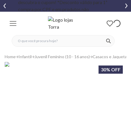
fechar menu
fechar menu
 favoritos
ver produtos
Home
Infantil
Juvenil Feminino (10 - 16 anos)
Casacos e Jaquetas
30% OFF