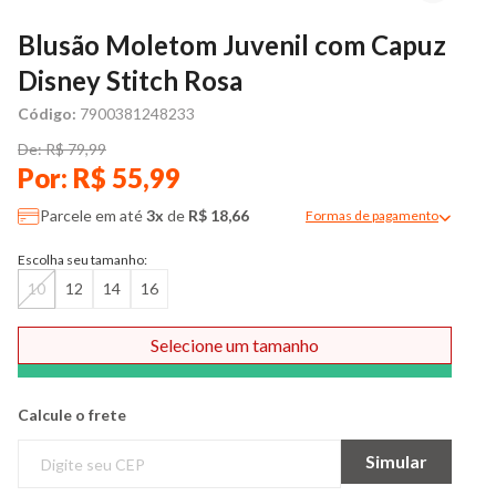
Blusão Moletom Juvenil com Capuz
Disney Stitch Rosa
Código:
7900381248233
De: R$ 79,99
Por: R$ 55,99
Parcele em até
3x
de
R$ 18,66
Formas de pagamento
Modal de formas de pag
Escolha seu tamanho:
10
12
14
16
Selecione um tamanho
Comprar
Calcule o frete
Simular