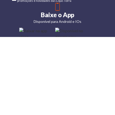
promoções e novidades das Lojas Torra
Baixe o App
Disponível para Android e IOs
Lojas
Torra: a
moda do
preço
baixo
A Torra é
uma rede
varejista