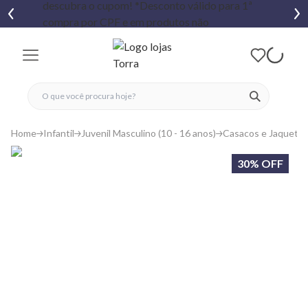
fechar menu
fechar menu
 favoritos
ver produtos
Home
Infantil
Juvenil Masculino (10 - 16 anos)
Casacos e Jaquetas
30% OFF