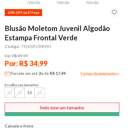
10% OFF na 2ª Peça
Blusão Moletom Juvenil Algodão
Estampa Frontal Verde
Código:
7900381008981
De: R$ 49,99
Por: R$ 34,99
Parcele em até
2x
de
R$ 17,49
Formas de pagamento
Modal de formas de pag
Escolha seu tamanho:
10
12
14
16
Selecione um tamanho
Comprar
Calcule o frete