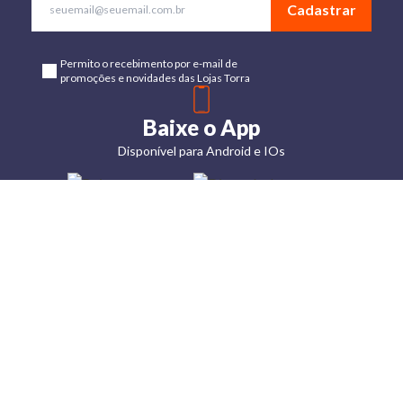
Cadastrar
Permito o recebimento por e-mail de
promoções e novidades das Lojas Torra
Baixe o App
Disponível para Android e IOs
Lojas
Torra: a
moda do
preço