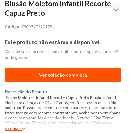
Blusão Moletom Infantil Recorte
Capuz Preto
Código:
7909797220178
Este produto não está mais disponível.
Mas não se preocupe! Temos muitas outras opções que você
pode gostar.
Ver coleção completa
Descrição do Produto
Blusão Moletom Infantil Recorte Capuz Preto Blusão infantil,
ideal para crianças de 04 a 10 anos, confeccionado em tecido
moletom. Possui capuz em tom contrastante, estampa frontal
frase, manga com recorte contrastante, acabamento em ribana
e costura no tom. Medidas do Modelo: Altura: 1,22m Tórax:
65cm Cintura: 58cm Quadril: 69cm Manequim: 6/8 Modelo
veste peça tamanho: 8 Especificações: - Composição: 100%
Ver mais
poliéster - Produzido no Brasil - Instruções de lavagem: Lavar