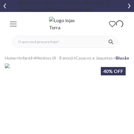
fechar menu
fechar menu
 favoritos
ver produtos
Home
Infantil
Meninos (4 - 8 anos)
Casacos e Jaquetas
Blusão M
40% OFF