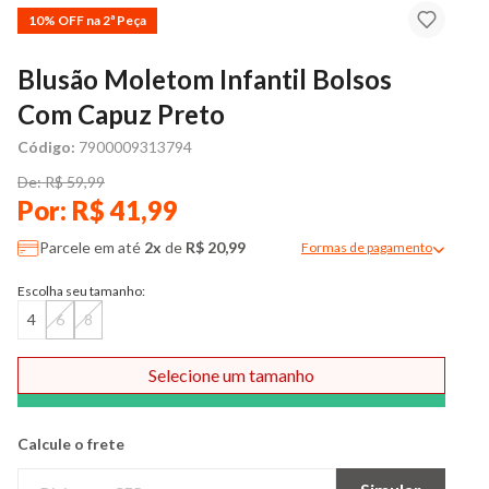
10% OFF na 2ª Peça
Blusão Moletom Infantil Bolsos
Com Capuz Preto
Código:
7900009313794
De: R$ 59,99
Por: R$ 41,99
Parcele em até
2x
de
R$ 20,99
Formas de pagamento
Modal de formas de pag
Escolha seu tamanho:
4
6
8
Selecione um tamanho
Comprar
Calcule o frete