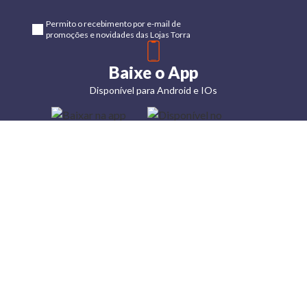
Permito o recebimento por e-mail de
promoções e novidades das Lojas Torra
Baixe o App
Disponível para Android e IOs
Lojas
Torra: a
moda do
preço
baixo
A Torra é