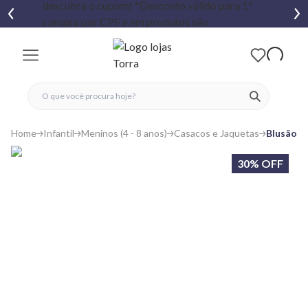
fechar menu
fechar menu
 favoritos
ver produtos
Home
Infantil
Meninos (4 - 8 anos)
Casacos e Jaquetas
Blusão M
30% OFF