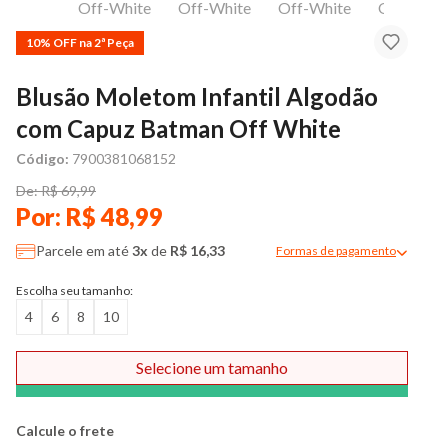
10% OFF na 2ª Peça
Blusão Moletom Infantil Algodão
com Capuz Batman Off White
Código:
7900381068152
De: R$ 69,99
Por: R$ 48,99
Parcele em até
3x
de
R$ 16,33
Formas de pagamento
Modal de formas de pag
Escolha seu tamanho:
4
6
8
10
Selecione um tamanho
Comprar
Calcule o frete