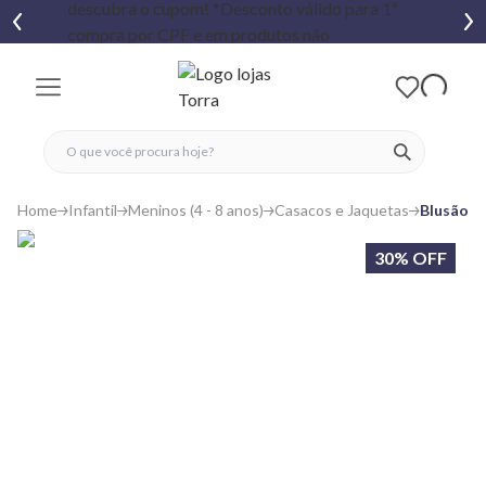
fechar menu
fechar menu
 favoritos
ver produtos
Home
Infantil
Meninos (4 - 8 anos)
Casacos e Jaquetas
Blusão M
30% OFF