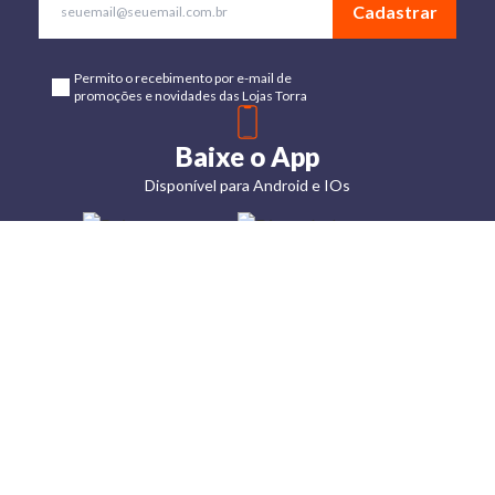
Cadastrar
Permito o recebimento por e-mail de
promoções e novidades das Lojas Torra
Baixe o App
Disponível para Android e IOs
Lojas
Torra: a
moda do
preço