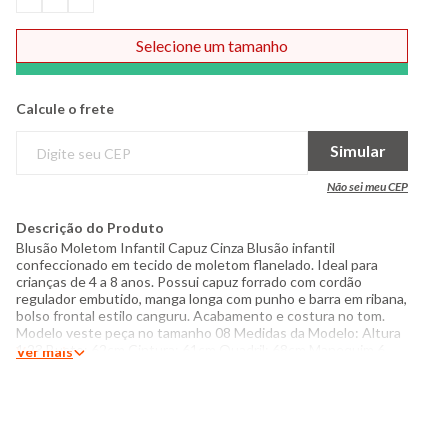
Selecione um tamanho
Comprar
Calcule o frete
Simular
Não sei meu CEP
Descrição do Produto
Blusão Moletom Infantil Capuz Cinza Blusão infantil
confeccionado em tecido de moletom flanelado. Ideal para
crianças de 4 a 8 anos. Possui capuz forrado com cordão
regulador embutido, manga longa com punho e barra em ribana,
bolso frontal estilo canguru. Acabamento e costura no tom.
Modelo veste peça no tamanho 08 Medidas da Modelo: Altura
1,23 Busto: 62cm Cintura: 61cm Quadril: 68cm Manequim 6
Ver mais
Especificações: - Composição: 50% poliéster, 50% poliéster
Forro capuz 100% poliéster - Produzido no Brasil - Instruções
de lavagem: Lavar somente a mão Não usar alvejante a base de
cloro Secar com temperatura baixa (40°C) Passar com
temperatura máxima de 110°C Limpeza a seco profissional O