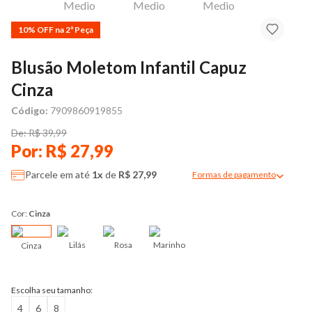
10% OFF na 2ª Peça
Blusão Moletom Infantil Capuz
Cinza
Código:
7909860919855
De: R$ 39,99
Por: R$ 27,99
Parcele em até
1x
de
R$ 27,99
Formas de pagamento
Modal de formas de pag
Cor:
Cinza
Lilás
Rosa
Marinho
Cinza
Escolha seu tamanho:
4
6
8