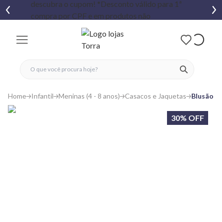
fechar menu
fechar menu
 favoritos
ver produtos
Home
Infantil
Meninas (4 - 8 anos)
Casacos e Jaquetas
Blusão M
30% OFF