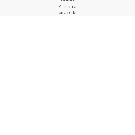
A Torra é
uma rede
varejista
que conta
com 90
lojas em 17
estados
brasileiros,
além da loja
online - site
e aplicativo.
Fundada há
33 anos no
coração do
Brás, a
empresa foi
criada com
o sonho de
transformar
o varejo
popular,
tornando-