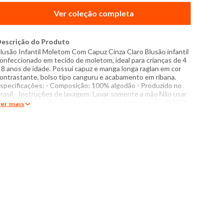
Ver coleção completa
escrição do Produto
lusão Infantil Moletom Com Capuz Cinza Claro Blusão infantil
onfeccionado em tecido de moletom, ideal para crianças de 4
 8 anos de idade. Possui capuz e manga longa raglan em cor
ontrastante, bolso tipo canguru e acabamento em ribana.
specificações: - Composição: 100% algodão - Produzido no
rasil - Instruções de lavagem: Lavar somente a mão Não usar
lvejante a base de cloro Secar com temperatura baixa (40°C)
er mais
assar com temperatura máxima de 110°C Não lavar a seco O
om das cores dos produtos nas fotos podem sofrer variações
m decorrência do flash.