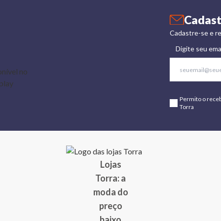
Cadast
Cadastre-se e re
Digite seu ema
Permito o rece
Torra
Lojas
Torra: a
moda do
preço
baixo