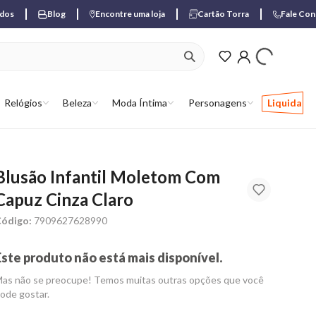
ados
Blog
Encontre uma loja
Cartão Torra
Fale Co
ver produtos favori
Relógios
Beleza
Moda Íntima
Personagens
Liquida
Blusão Infantil Moletom Com
Capuz Cinza Claro
ódigo:
7909627628990
Este produto não está mais disponível.
as não se preocupe! Temos muitas outras opções que você
ode gostar.