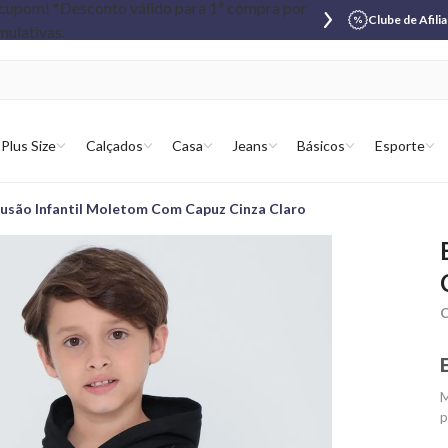
Clube de Afili
Plus Size
Calçados
Casa
Jeans
Básicos
Esporte
lusão Infantil Moletom Com Capuz Cinza Claro
C
M
p