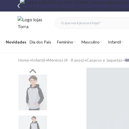
fechar menu
fechar menu
 favoritos
Abrir menu
Novidades
Dia dos Pais
Feminino
Masculino
Infantil
Home
Infantil
Meninos (4 - 8 anos)
Casacos e Jaquetas
B