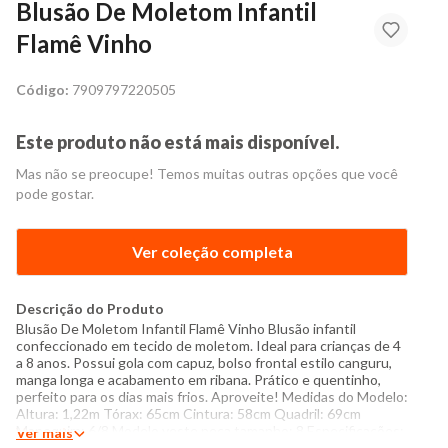
Blusão De Moletom Infantil
Flamê Vinho
Código:
7909797220505
Este produto não está mais disponível.
Mas não se preocupe! Temos muitas outras opções que você
pode gostar.
Ver coleção completa
Descrição do Produto
Blusão De Moletom Infantil Flamê Vinho Blusão infantil
confeccionado em tecido de moletom. Ideal para crianças de 4
a 8 anos. Possui gola com capuz, bolso frontal estilo canguru,
manga longa e acabamento em ribana. Prático e quentinho,
perfeito para os dias mais frios. Aproveite! Medidas do Modelo:
Altura: 1,22m Tórax: 65cm Cintura: 58cm Quadril: 69cm
Manequim: 6/8 Modelo veste peça tamanho: 8 Especificações:
Ver mais
- Composição: 98% algodão, 2% poliéster - Produzido no Brasil