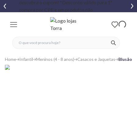
fechar menu
fechar menu
 favoritos
ver produtos
Home
Infantil
Meninos (4 - 8 anos)
Casacos e Jaquetas
Blusão D