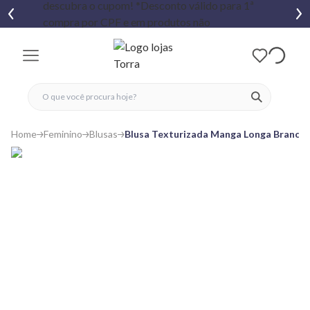
fechar menu
fechar menu
 favoritos
ver produtos
Home
Feminino
Blusas
Blusa Texturizada Manga Longa Branca