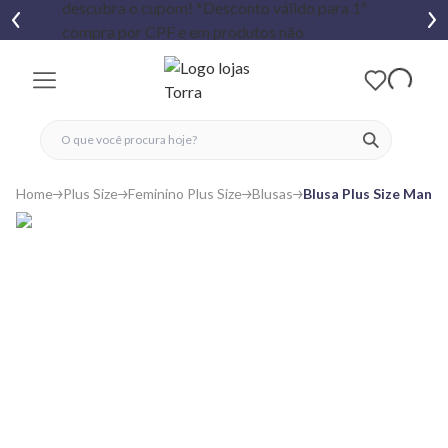
fechar menu
fechar menu
 favoritos
ver produtos
Home
Plus Size
Feminino Plus Size
Blusas
Blusa Plus Size Mang