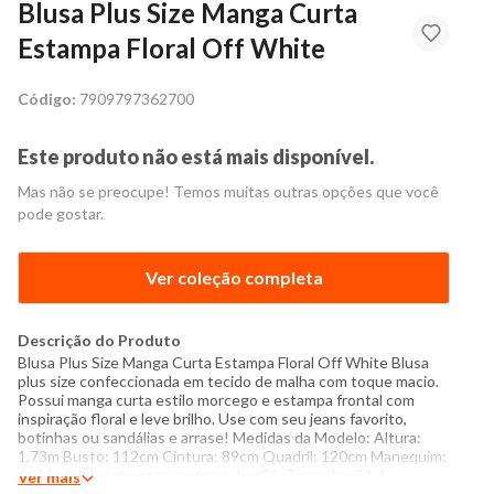
Blusa Plus Size Manga Curta
Estampa Floral Off White
Código:
7909797362700
Este produto não está mais disponível.
Mas não se preocupe! Temos muitas outras opções que você
pode gostar.
Ver coleção completa
Descrição do Produto
Blusa Plus Size Manga Curta Estampa Floral Off White Blusa
plus size confeccionada em tecido de malha com toque macio.
Possui manga curta estilo morcego e estampa frontal com
inspiração floral e leve brilho. Use com seu jeans favorito,
botinhas ou sandálias e arrase! Medidas da Modelo: Altura:
1,73m Busto: 112cm Cintura: 89cm Quadril: 120cm Manequim:
46 Modelo veste peça no tamanho G1 -Tamanho G1 é
Ver mais
referente ao tamanho 48 -Tamanho G2 é referente ao