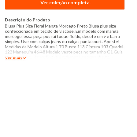
Ver coleção completa
Descrição do Produto
Blusa Plus Size Floral Manga Morcego Preto Blusa plus size
confeccionada em tecido de viscose. Em modelo com manga
morcego, essa peça possui toque fluido, decote em v e barra
simples. Use com calças jeans ou calças pantacourt. Aposte!
Medidas da Modelo Altura 1.70 Busto 113 Cintura 103 Quadril
122 Manequim 46/48 Modelo veste peça no tamanho G1 Guia
de Tamanhos: -Tamanho G1 é referente ao tamanho XG -
Ver mais
Tamanho G2 é referente ao tamanho XXG -Tamanho G3 é
referente ao tamanho XXXG Especificações: - Composição:
100% viscose - Produzido no Sri Lanka - Instruções de
lavagem: Lavar somente a mão Não usar alvejante a base de
cloro Proibido usar secadora Não passar Não lavar a seco O
tom das cores dos produtos nas fotos podem sofrer variações
em decorrência do flash.