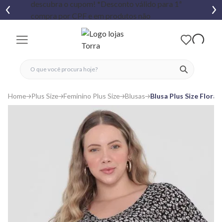
fechar menu
fechar menu
 favoritos
ver produtos
Home
Plus Size
Feminino Plus Size
Blusas
Blusa Plus Size Flor