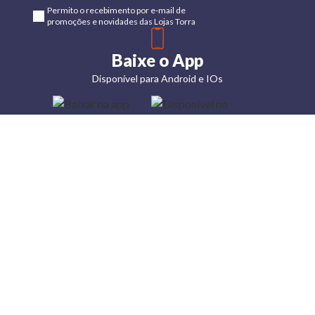
Permito o recebimento por e-mail de
promoções e novidades das Lojas Torra
Baixe o App
Disponível para Android e IOs
Lojas
Torra: a
moda do
preço
baixo
A Torra é
uma rede