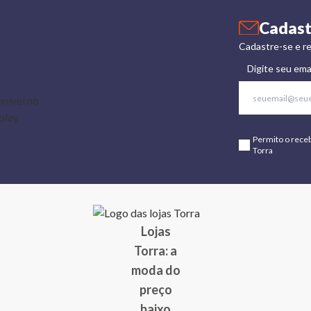
Cadast
Cadastre-se e re
Digite seu ema
Permito o rece
Torra
Lojas
Torra: a
moda do
preço
baixo