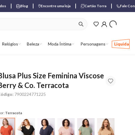
ados
Blog
Encontre uma loja
Cartão Torra
Fale Co
ver produtos favori
Relógios
Beleza
Moda Íntima
Personagens
Liquida
Blusa Plus Size Feminina Viscose
Berry & Co. Terracota
ódigo:
7900224771225
or:
Terracota