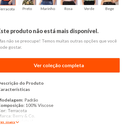
Preto
Marinho
Rosa
Verde
Bege
Terracota
Este produto não está mais disponível.
as não se preocupe! Temos muitas outras opções que você
ode gostar.
Ver coleção completa
escrição do Produto
aracterísticas
Modelagem
: Padrão
Composição
: 100% Viscose
Cor
: Terracota
Marca
: Berry & Co.
roduto Original
er mais
ais detalhes:
Blusa plus size feminina confeccionada em
iscose. Possui modelagem padrão, decote v, manga curta e