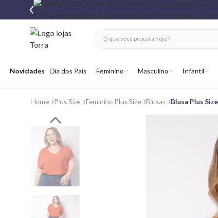
fechar menu
fechar menu
 favoritos
Abrir menu
Novidades
Dia dos Pais
Feminino
Masculino
Infantil
Home
Plus Size
Feminino Plus Size
Blusas
Blusa Plus Siz