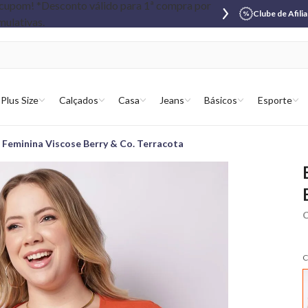
Clube de Afili
Plus Size
Calçados
Casa
Jeans
Básicos
Esporte
e Feminina Viscose Berry & Co. Terracota
C
C