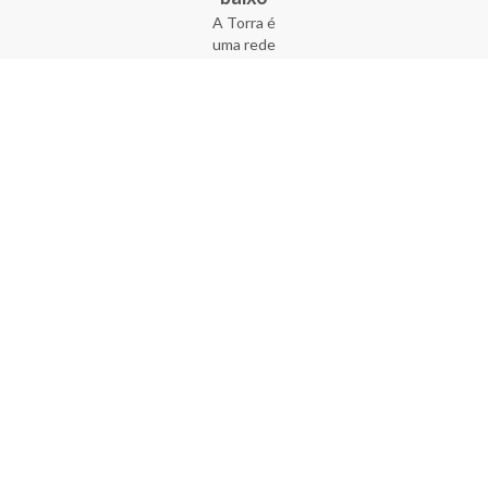
A Torra é
uma rede
varejista
que conta
com 90
lojas em 17
estados
brasileiros,
além da loja
online - site
e aplicativo.
Fundada há
33 anos no
coração do
Brás, a
empresa foi
criada com
o sonho de
transformar
o varejo
popular,
tornando-