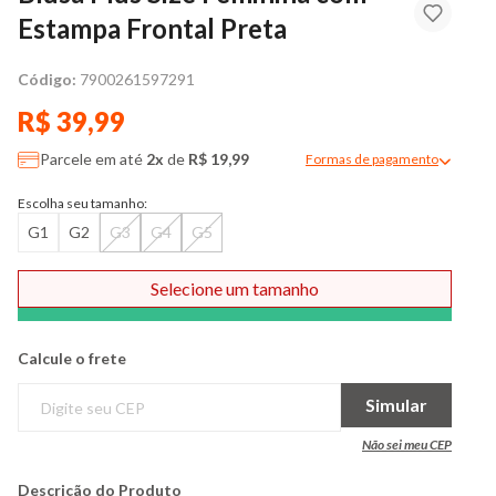
Estampa Frontal Preta
Código:
7900261597291
R$ 39,99
Parcele em até
2x
de
R$ 19,99
Formas de pagamento
Modal de formas de pag
Escolha seu tamanho:
G1
G2
G3
G4
G5
Selecione um tamanho
Comprar
Calcule o frete
Simular
Não sei meu CEP
Descrição do Produto