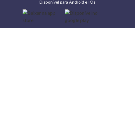
Disponível para Android e IOs
Lojas
Torra: a
moda do
preço
baixo
A Torra é
uma rede
varejista
que conta
com 90
lojas em 17
estados