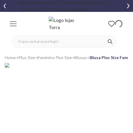
fechar menu
fechar menu
 favoritos
ver produtos
Home
Plus Size
Feminino Plus Size
Blusas
Blusa Plus Size Femi