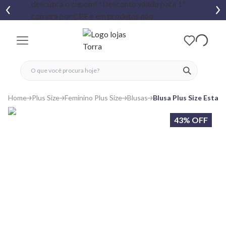
fechar menu
fechar menu
 favoritos
ver produtos
Home
Plus Size
Feminino Plus Size
Blusas
Blusa Plus Size Estam
43% OFF