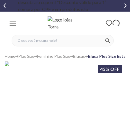
fechar menu
fechar menu
 favoritos
ver produtos
Home
Plus Size
Feminino Plus Size
Blusas
Blusa Plus Size Estam
43% OFF