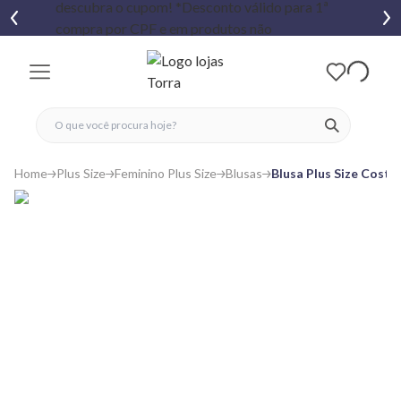
fechar menu
fechar menu
 favoritos
ver produtos
Home
Plus Size
Feminino Plus Size
Blusas
Blusa Plus Size Costa