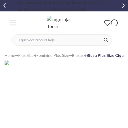
fechar menu
fechar menu
 favoritos
ver produtos
Home
Plus Size
Feminino Plus Size
Blusas
Blusa Plus Size Cigan