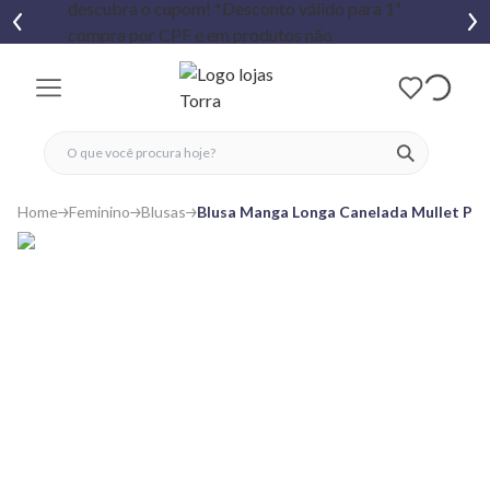
fechar menu
fechar menu
 favoritos
ver produtos
Home
Feminino
Blusas
Blusa Manga Longa Canelada Mullet Pre