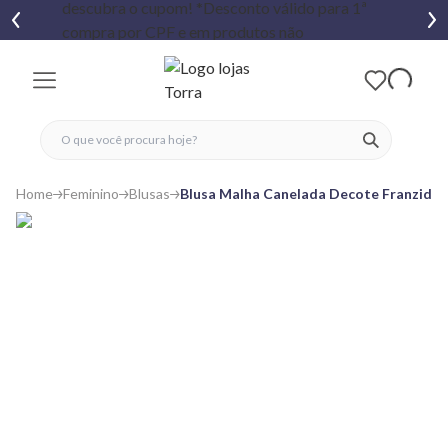
fechar menu
fechar menu
 favoritos
ver produtos
Home
Feminino
Blusas
Blusa Malha Canelada Decote Franzido 