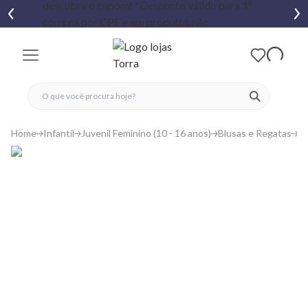
fechar menu
fechar menu
 favoritos
ver produtos
Home
Infantil
Juvenil Feminino (10 - 16 anos)
Blusas e Regatas
Bl