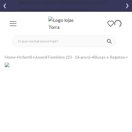
fechar menu
fechar menu
 favoritos
ver produtos
Home
Infantil
Juvenil Feminino (10 - 16 anos)
Blusas e Regatas
B