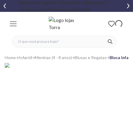
fechar menu
fechar menu
 favoritos
ver produtos
Home
Infantil
Meninas (4 - 8 anos)
Blusas e Regatas
Blusa Infan