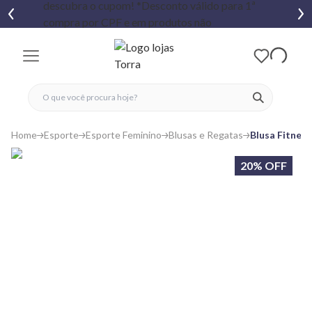
fechar menu
fechar menu
 favoritos
ver produtos
Home
Esporte
Esporte Feminino
Blusas e Regatas
Blusa Fitnes
20% OFF