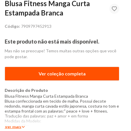
Blusa Fitness Manga Curta
Estampada Branca
Código:
7909797452913
Este produto não está mais disponível.
Mas não se preocupe! Temos muitas outras opções que você
pode gostar.
Ver coleção completa
Descrição do Produto
Blusa Fitness Manga Curta Estampada Branca
Blusa confeccionada em tecido de malha. Possui decote
redondo, manga curta cavada estilo japonesa, costura no tom e
estampa frontal com as palavras:" peace + love + fitnees.
Tradução das palavras: paz + amor + em forma
Medidas da Modelo:
Altura: 1,68m
Ver mais
Busto: 87cm