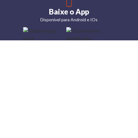
Baixe o App
Disponível para Android e IOs
Lojas
Torra: a
moda do
preço
baixo
A Torra é
uma rede
varejista
que conta