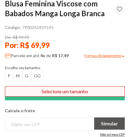
Blusa Feminina Viscose com
Babados Manga Longa Branca
Código:
7900261819195
De: R$ 99,99
Por: R$ 69,99
Parcele em até
4x
de
R$ 17,49
Formas de pagamento
Modal de formas de pag
Escolha seu tamanho:
P
M
G
GG
Selecione um tamanho
Comprar
Calcule o frete
Simular
Não sei meu CEP