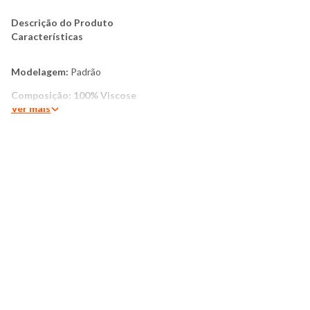
Descrição do Produto
Características
Modelagem:
Padrão
Composição: 100% Viscose
Ver mais
Produzido: Brasil
Cor:
Branco
Marca:
Torra
Produto Original
Mais Detalhes:
Blusa feminina em viscose, com decote v e
mangas longa com elástico de punho, trazendo detalhes de
babados frontais que adicionam delicadeza e movimento à
peça. O design moderno e sofisticado valoriza a silhueta,
oferecendo leveza e frescor, ideal para composições elegantes
no dia a dia ou em ocasiões especiais. A viscose garante
caimento suave e toque agradável, enquanto os babados
frontais criam um visual romântico e cheio de estilo.