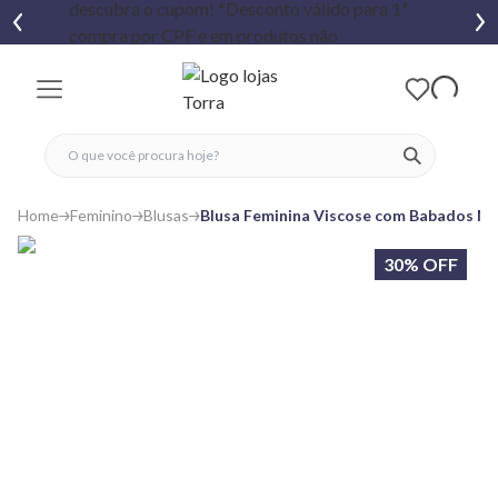
fechar menu
fechar menu
 favoritos
ver produtos
Home
Feminino
Blusas
Blusa Feminina Viscose com Babados M
30% OFF