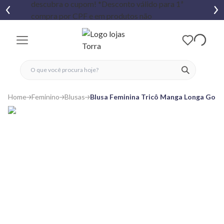
fechar menu
fechar menu
 favoritos
ver produtos
Home
Feminino
Blusas
Blusa Feminina Tricô Manga Longa Gola 