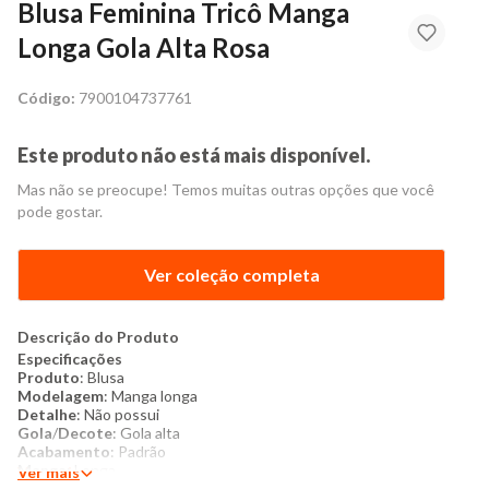
Blusa Feminina Tricô Manga
Longa Gola Alta Rosa
Código:
7900104737761
Este produto não está mais disponível.
Mas não se preocupe! Temos muitas outras opções que você
pode gostar.
Ver coleção completa
Descrição do Produto
Especificações
Produto
: Blusa
Modelagem
: Manga longa
Detalhe
: Não possui
Gola
/
Decote
: Gola alta
Acabamento
: Padrão
Manga
: Longa
Ver mais
Costura
: Padrão