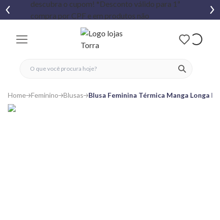
fechar menu
fechar menu
 favoritos
ver produtos
Home
Feminino
Blusas
Blusa Feminina Térmica Manga Longa Bá