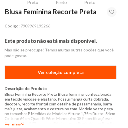
Blusa Feminina Recorte Preta
Código:
7909969195266
Este produto não está mais disponível.
Mas não se preocupe! Temos muitas outras opções que você
pode gostar.
Ver coleção completa
Descrição do Produto
Blusa Feminina Recorte Preta Blusa feminina, confeccionada
em tecido viscose e elastano. Possui manga curta dobrada,
decote v, recorte frontal com detalhe de passamanaria, barra
mais justa, acabamento e costura no tom. Modelo veste peça
no tamanho: P Medidas da Modelo: Altura: 1,75m Busto: 84cm
Cintura: 64cm Quadril: 96cm Manequim: 38 Especificações: -
Composição: 97% viscose, 3% elastano - Produzido no Brasil -
Ver mais