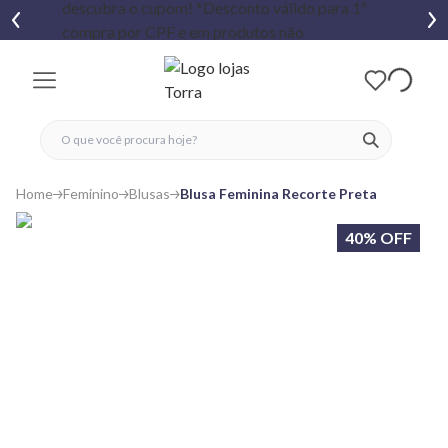
fechar menu
fechar menu
 favoritos
ver produtos
Home
Feminino
Blusas
Blusa Feminina Recorte Preta
40% OFF