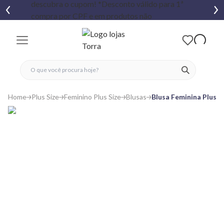
fechar menu
fechar menu
 favoritos
ver produtos
Home
Plus Size
Feminino Plus Size
Blusas
Blusa Feminina Plus 