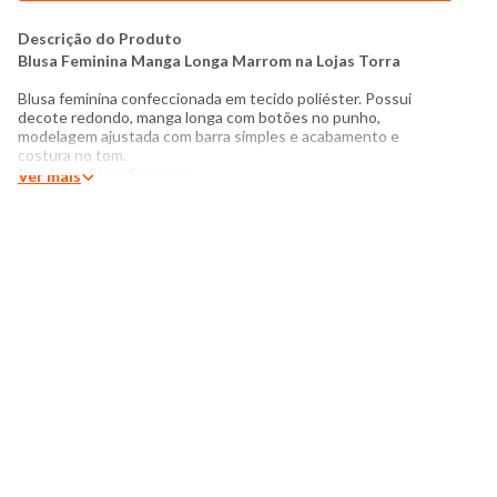
Descrição do Produto
Blusa Feminina Manga Longa Marrom na Lojas Torra
Blusa feminina confeccionada em tecido poliéster. Possui
decote redondo, manga longa com botões no punho,
modelagem ajustada com barra simples e acabamento e
costura no tom.
Produto:
Blusa Feminina
Ver mais
Modelagem
: Manga Longa
Categoria
: Feminino
Tamanho
: P ao GG
Tecido
: Poliéster
Composição
: 96% poliéster, 4% Elastano
Produzido no Brasil
Cor
: Marrom
Modelo veste Tamanho P
Medidas da Modelo:
Altura: 1,68
Busto: 91cm
Cintura: 67cm
Quadril: 96cm
Manequim: 38
Instruções de lavagem: