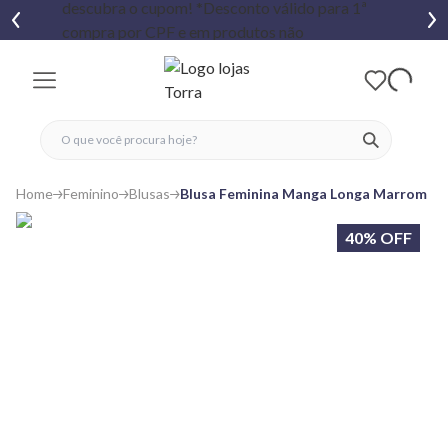
fechar menu
fechar menu
 favoritos
ver produtos
Home
Feminino
Blusas
Blusa Feminina Manga Longa Marrom
40% OFF