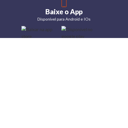
Baixe o App
Disponível para Android e IOs
Lojas
Torra: a
moda do
preço
baixo
A Torra é
uma rede
varejista
que conta