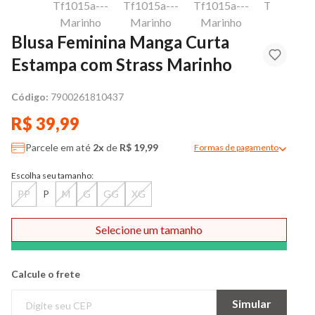
Blusa Feminina Manga Curta
Estampa com Strass Marinho
Código:
7900261810437
R$ 39,99
Parcele em até
2x
de
R$ 19,99
Formas de pagamento
Modal de formas de pag
Escolha seu tamanho:
PP
P
M
G
GG
XG
Selecione um tamanho
Comprar
Calcule o frete
Simular