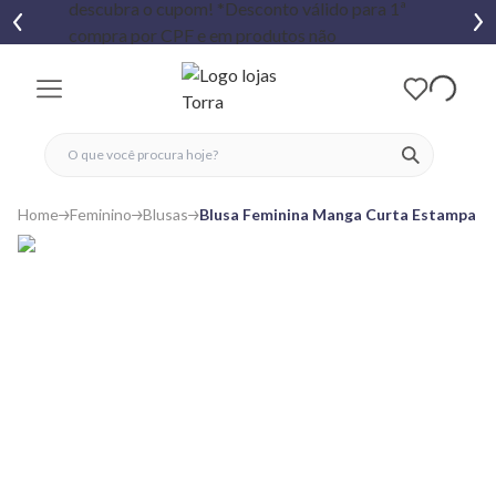
fechar menu
fechar menu
 favoritos
ver produtos
Home
Feminino
Blusas
Blusa Feminina Manga Curta Estampa c