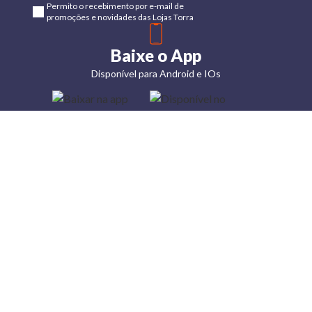
Permito o recebimento por e-mail de
promoções e novidades das Lojas Torra
Baixe o App
Disponível para Android e IOs
Lojas
Torra: a
moda do
preço
baixo
A Torra é
uma rede