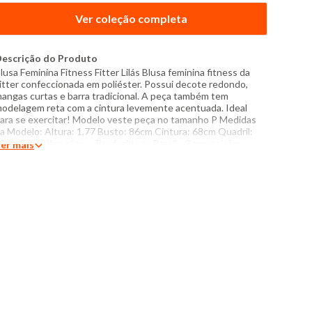
Ver coleção completa
escrição do Produto
lusa Feminina Fitness Fitter Lilás Blusa feminina fitness da
itter confeccionada em poliéster. Possui decote redondo,
angas curtas e barra tradicional. A peça também tem
odelagem reta com a cintura levemente acentuada. Ideal
ara se exercitar! Modelo veste peça no tamanho P Medidas
a Modelo: Altura: 1,77 Busto: 86cm Cintura: 68cm Quadril:
8cm Especificações: - Produzida na Brasil - Composição:
er mais
00% poliéster - Instruções de lavagem: Lavar com
emperatura máxima de 40°C Não usar alvejante a base de
loro Secar com temperatura baixa (40°C) Passar com
emperatura máxima de 110°C O tom das cores dos produtos
as fotos podem sofrer variações em decorrência do flash.