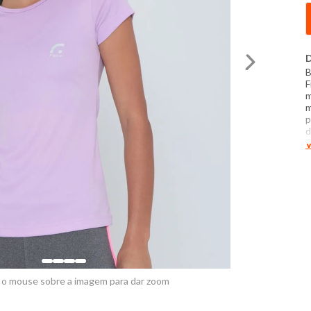
D
B
F
m
m
p
d
9
V
1
t
c
t
n
 o mouse sobre a imagem para dar zoom