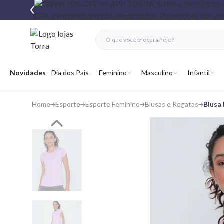
fechar menu
fechar menu
 favoritos
Abrir menu
Novidades
Dia dos Pais
Feminino
Masculino
Infantil
Home
Esporte
Esporte Feminino
Blusas e Regatas
Blusa 