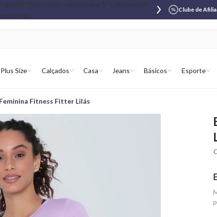
Clube de Afili
Plus Size
Calçados
Casa
Jeans
Básicos
Esporte
Feminina Fitness Fitter Lilás
C
M
p