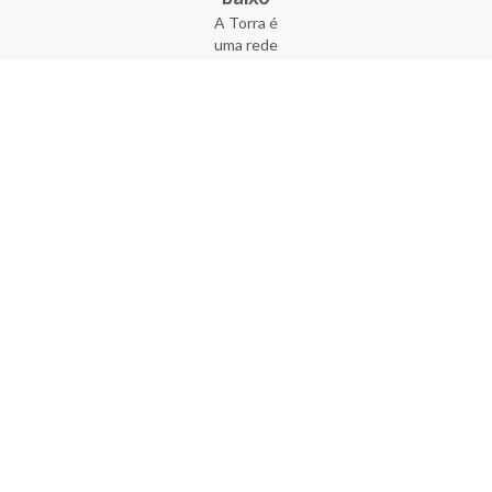
A Torra é
uma rede
varejista
que conta
com 90
lojas em 17
estados
brasileiros,
além da loja
online - site
e aplicativo.
Fundada há
33 anos no
coração do
Brás, a
empresa foi
criada com
o sonho de
transformar
o varejo
popular,
tornando-