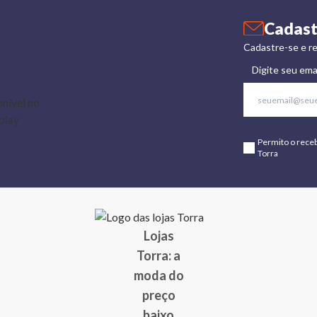
Cadast
Cadastre-se e re
Digite seu ema
Permito o rece
Torra
Lojas
Torra: a
moda do
preço
baixo