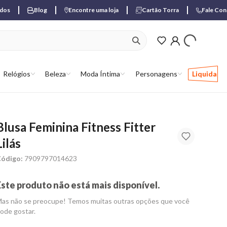
ados
Blog
Encontre uma loja
Cartão Torra
Fale Co
ver produtos favori
Relógios
Beleza
Moda Íntima
Personagens
Liquida
Blusa Feminina Fitness Fitter
Lilás
ódigo:
7909797014623
Este produto não está mais disponível.
as não se preocupe! Temos muitas outras opções que você
ode gostar.