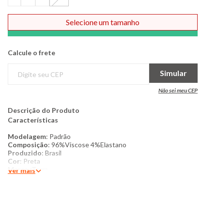
Selecione um tamanho
Comprar
Calcule o frete
Simular
Não sei meu CEP
Descrição do Produto
Características
Modelagem
: Padrão
Composição
: 96%Viscose 4%Elastano
Produzido
: Brasil
Cor
: Preta
Marca
: Torra
Ver mais
Produto original
Mais detalhes:
Blusa feminina, confeccionada em viscose.
Possui modelagem padrão, manga curta, decote redondo e
estampa frontal com escrita e aplicação de strass. Costura e