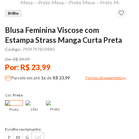
Brilho
Blusa Feminina Viscose com
Estampa Strass Manga Curta Preta
Código:
7909797859880
De: R$ 39,99
Por: R$ 23,99
Parcele em até
1x
de
R$ 23,99
Formas de pagamento
Modal de formas de pag
Cor:
Preto
Lilás
Preto
Preto
Escolha seu tamanho:
P
M
G
GG