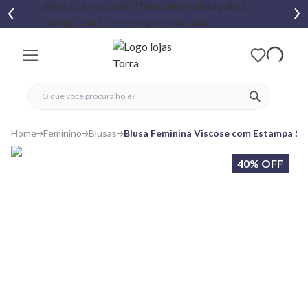
fechar menu
fechar menu
 favoritos
ver produtos
Home
Feminino
Blusas
Blusa Feminina Viscose com Estampa St
40% OFF