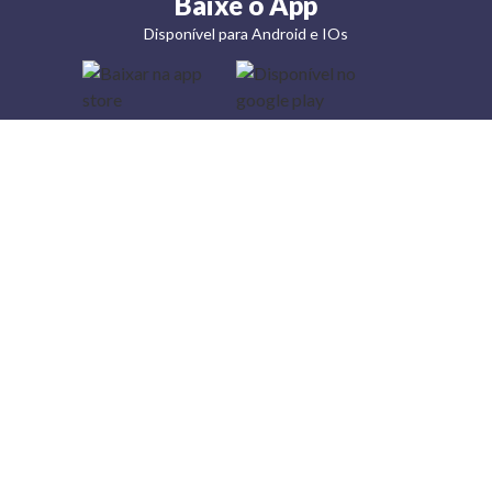
Baixe o App
Disponível para Android e IOs
Lojas
Torra: a
moda do
preço
baixo
A Torra é
uma rede
varejista
que conta
com 90
lojas em 17