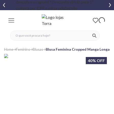
fechar menu
fechar menu
 favoritos
ver produtos
Home
Feminino
Blusas
Blusa Feminina Cropped Manga Longa V
40% OFF