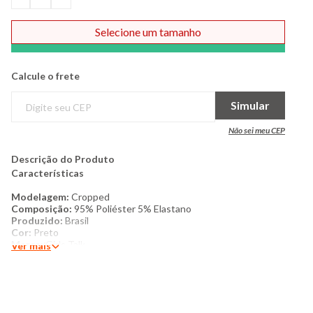
Selecione um tamanho
Comprar
Calcule o frete
Simular
Não sei meu CEP
Descrição do Produto
Características
Modelagem:
Cropped
Composição:
95% Poliéster 5% Elastano
Produzido:
Brasil
Cor:
Preto
Marca:
Girls Talk
Ver mais
Produto Original
Mais Detalhes:
Blusa Cropped feminina confeccionada em
tecido lurex. Cropped possui decote reto, alças médias.
Sobreposição blusa manga curta confeccionada em tule, com