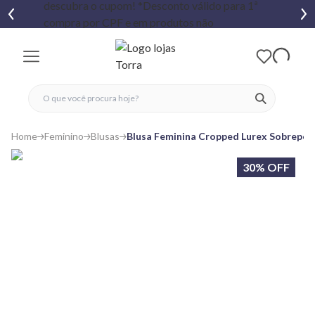
fechar menu
fechar menu
 favoritos
ver produtos
Home
Feminino
Blusas
Blusa Feminina Cropped Lurex Sobrepos
30% OFF