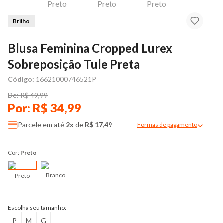
Brilho
Blusa Feminina Cropped Lurex
Sobreposição Tule Preta
Código:
16621000746521P
De: R$ 49,99
Por: R$ 34,99
Parcele em até
2x
de
R$ 17,49
Formas de pagamento
Modal de formas de pag
Cor:
Preto
Branco
Preto
Escolha seu tamanho:
P
M
G